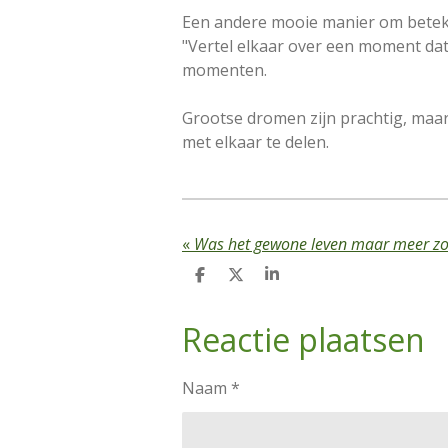
Een andere mooie manier om betekeni
"Vertel elkaar over een moment dat
momenten.
Grootse dromen zijn prachtig, maa
met elkaar te delen.
«
Was het gewone leven maar meer zo
D
D
S
e
e
h
l
e
a
Reactie plaatsen
e
l
r
n
e
Naam *