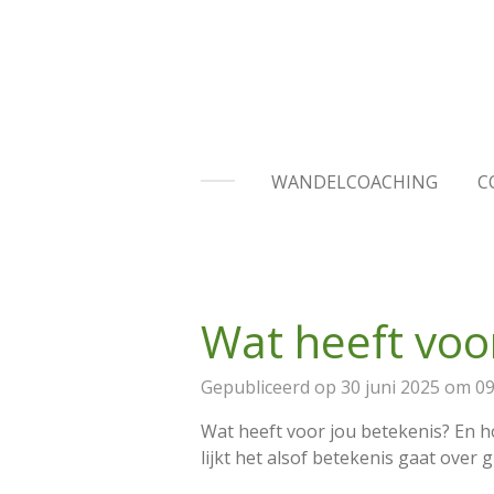
Ga
direct
naar
de
hoofdinhoud
WANDELCOACHING
C
Wat heeft voo
Gepubliceerd op 30 juni 2025 om 09
Wat heeft voor jou betekenis? En hoe
lijkt het alsof betekenis gaat over